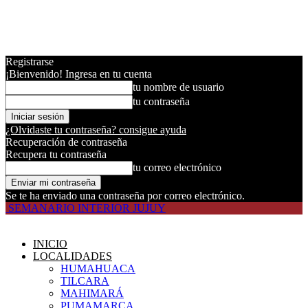
Registrarse
¡Bienvenido! Ingresa en tu cuenta
tu nombre de usuario
tu contraseña
¿Olvidaste tu contraseña? consigue ayuda
Recuperación de contraseña
Recupera tu contraseña
tu correo electrónico
Se te ha enviado una contraseña por correo electrónico.
SEMANARIO INTERIOR JUJUY
INICIO
LOCALIDADES
HUMAHUACA
TILCARA
MAHIMARÁ
PUMAMARCA