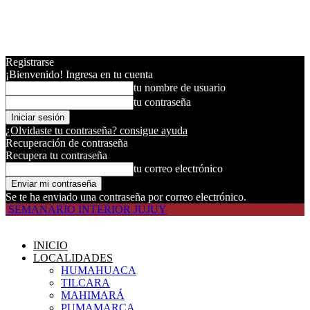
Registrarse
¡Bienvenido! Ingresa en tu cuenta
tu nombre de usuario
tu contraseña
¿Olvidaste tu contraseña? consigue ayuda
Recuperación de contraseña
Recupera tu contraseña
tu correo electrónico
Se te ha enviado una contraseña por correo electrónico.
SEMANARIO INTERIOR JUJUY
INICIO
LOCALIDADES
HUMAHUACA
TILCARA
MAHIMARÁ
PUMAMARCA