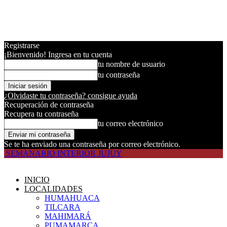
Registrarse
¡Bienvenido! Ingresa en tu cuenta
tu nombre de usuario
tu contraseña
¿Olvidaste tu contraseña? consigue ayuda
Recuperación de contraseña
Recupera tu contraseña
tu correo electrónico
Se te ha enviado una contraseña por correo electrónico.
SEMANARIO INTERIOR JUJUY
INICIO
LOCALIDADES
HUMAHUACA
TILCARA
MAHIMARÁ
PUMAMARCA