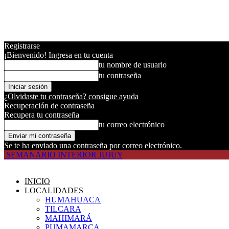
Registrarse
¡Bienvenido! Ingresa en tu cuenta
tu nombre de usuario
tu contraseña
¿Olvidaste tu contraseña? consigue ayuda
Recuperación de contraseña
Recupera tu contraseña
tu correo electrónico
Se te ha enviado una contraseña por correo electrónico.
SEMANARIO INTERIOR JUJUY
INICIO
LOCALIDADES
HUMAHUACA
TILCARA
MAHIMARÁ
PUMAMARCA