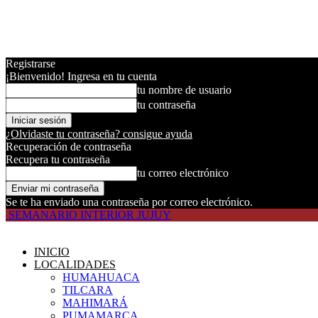
Registrarse
¡Bienvenido! Ingresa en tu cuenta
tu nombre de usuario
tu contraseña
¿Olvidaste tu contraseña? consigue ayuda
Recuperación de contraseña
Recupera tu contraseña
tu correo electrónico
Se te ha enviado una contraseña por correo electrónico.
SEMANARIO INTERIOR JUJUY
INICIO
LOCALIDADES
HUMAHUACA
TILCARA
MAHIMARÁ
PUMAMARCA