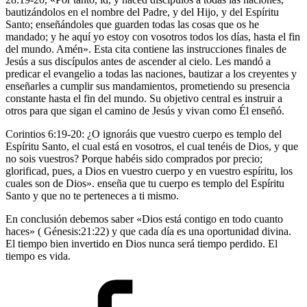
bautizándolos en el nombre del Padre, y del Hijo, y del Espíritu
Santo; enseñándoles que guarden todas las cosas que os he
mandado; y he aquí yo estoy con vosotros todos los días, hasta el fin
del mundo. Amén». Esta cita contiene las instrucciones finales de
Jesús a sus discípulos antes de ascender al cielo. Les mandó a
predicar el evangelio a todas las naciones, bautizar a los creyentes y
enseñarles a cumplir sus mandamientos, prometiendo su presencia
constante hasta el fin del mundo. Su objetivo central es instruir a
otros para que sigan el camino de Jesús y vivan como Él enseñó.
Corintios 6:19-20: ¿O ignoráis que vuestro cuerpo es templo del
Espíritu Santo, el cual está en vosotros, el cual tenéis de Dios, y que
no sois vuestros? Porque habéis sido comprados por precio;
glorificad, pues, a Dios en vuestro cuerpo y en vuestro espíritu, los
cuales son de Dios». enseña que tu cuerpo es templo del Espíritu
Santo y que no te perteneces a ti mismo.
En conclusión debemos saber «Dios está contigo en todo cuanto
haces» ( Génesis:21:22) y que cada día es una oportunidad divina.
El tiempo bien invertido en Dios nunca será tiempo perdido. El
tiempo es vida.