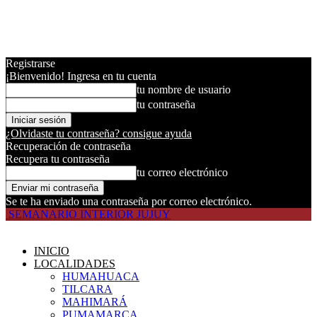
Registrarse
¡Bienvenido! Ingresa en tu cuenta
tu nombre de usuario
tu contraseña
¿Olvidaste tu contraseña? consigue ayuda
Recuperación de contraseña
Recupera tu contraseña
tu correo electrónico
Se te ha enviado una contraseña por correo electrónico.
SEMANARIO INTERIOR JUJUY
INICIO
LOCALIDADES
HUMAHUACA
TILCARA
MAHIMARÁ
PUMAMARCA