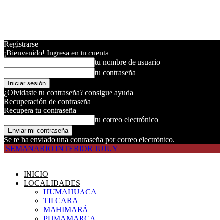
Registrarse
¡Bienvenido! Ingresa en tu cuenta
tu nombre de usuario
tu contraseña
¿Olvidaste tu contraseña? consigue ayuda
Recuperación de contraseña
Recupera tu contraseña
tu correo electrónico
Se te ha enviado una contraseña por correo electrónico.
SEMANARIO INTERIOR JUJUY
INICIO
LOCALIDADES
HUMAHUACA
TILCARA
MAHIMARÁ
PUMAMARCA