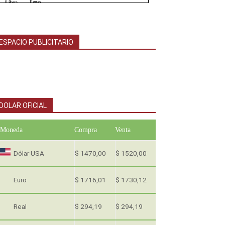
ESPACIO PUBLICITARIO
DOLAR OFICIAL
Moneda
Compra
Venta
Dólar USA
$ 1470,00
$ 1520,00
Euro
$ 1716,01
$ 1730,12
Real
$ 294,19
$ 294,19