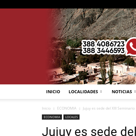
INICIO
LOCALIDADES
NOTICIAS
Inicio
ECONOMIA
Jujuy es sede del XIII Seminari
ECONOMIA
LOCALES
Jujuy es sede del