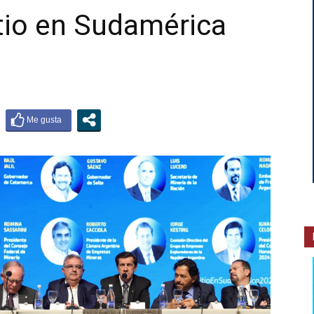
itio en Sudamérica
INTERIOR
JUJUY