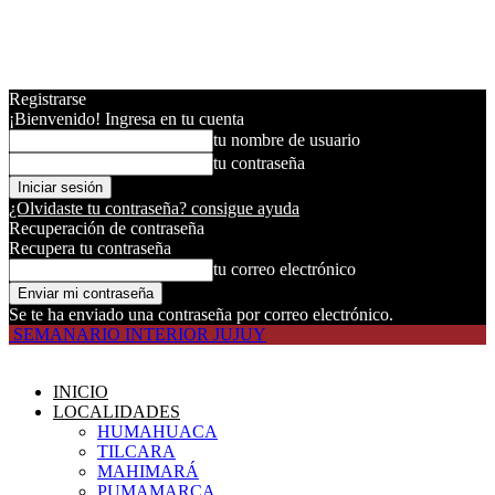
Registrarse
¡Bienvenido! Ingresa en tu cuenta
tu nombre de usuario
tu contraseña
¿Olvidaste tu contraseña? consigue ayuda
Recuperación de contraseña
Recupera tu contraseña
tu correo electrónico
Se te ha enviado una contraseña por correo electrónico.
SEMANARIO INTERIOR JUJUY
INICIO
LOCALIDADES
HUMAHUACA
TILCARA
MAHIMARÁ
PUMAMARCA