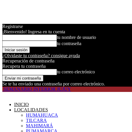
Registrarse
¡Bienvenido! Ingresa en tu cuenta
tu nombre de usuario
tu contraseña
¿Olvidaste tu contraseña? consigue ayuda
Recuperación de contraseña
Recupera tu contraseña
tu correo electrónico
Se te ha enviado una contraseña por correo electrónico.
SEMANARIO INTERIOR JUJUY
INICIO
LOCALIDADES
HUMAHUACA
TILCARA
MAHIMARÁ
PUMAMARCA