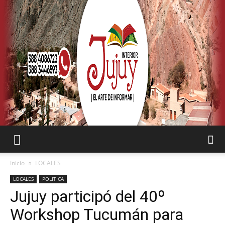
SEMANARIO
Inicio
LOCALES
LOCALES
POLITICA
Jujuy participó del 40º
INTERIOR
Workshop Tucumán para