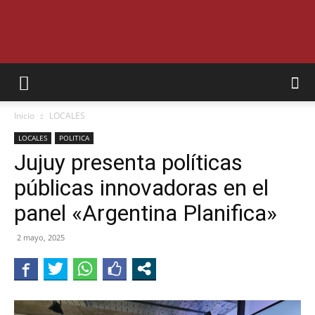
SEMANARIO
Inicio
LOCALES
INTERIOR
LOCALES
POLITICA
Jujuy presenta políticas
públicas innovadoras en el
JUJUY
panel «Argentina Planifica»
2 mayo, 2025