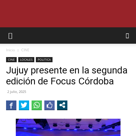
SEMANARIO
Inicio
CINE
INTERIOR
CINE
LOCALES
POLITICA
Jujuy presente en la segunda
edición de Focus Córdoba
JUJUY
2 julio, 2025