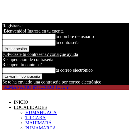
Registrarse
¡Bienvenido! Ingresa en tu cuenta
tu nombre de usuario
tu contraseña
¿Olvidaste tu contraseña? consigue ayuda
Recuperación de contraseña
Recupera tu contraseña
tu correo electrónico
Se te ha enviado una contraseña por correo electrónico.
SEMANARIO INTERIOR JUJUY
INICIO
LOCALIDADES
HUMAHUACA
TILCARA
MAHIMARÁ
PUMAMARCA