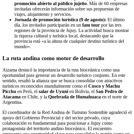
promoción abierto al público jujeño
. Más de 60 empresas
invitadas ofrecerán información sobre sus propuestas de
viajes, alojamiento y servicios.
Jornada de promoción turística (9 de agosto):
El último
día, los invitados participarán en un
fam tour
por las tres
regiones de la provincia de Jujuy. La actividad busca mostrar
la riqueza cultural y turística local, destacando que la
provincia está «a la altura de cualquier destino turístico del
mundo».
La ruta andina como motor de desarrollo
Aizama destacó la importancia de la ruta bioceánica como una
oportunidad para generar un desarrollo turístico conjunto. En este
sentido, resaltó la alianza que se busca consolidar con atractivos
turísticos reconocidos mundialmente como el
Cusco y Machu
Picchu
en Perú, el
salar de Uyuni
en Bolivia, el
San Pedro de
Atacama
en Chile, y la
Quebrada de Humahuaca
en el norte de
Argentina.
El coordinador de la Red Andina de Turismo Sostenible agradeció el
apoyo del Gobierno Provincial y del sector privado, cuya
colaboración es fundamental para posicionar a Jujuy como
protagonista del territorio andino bioceánico. El encuentro
representa una oportunidad clave para consolidar la región como un