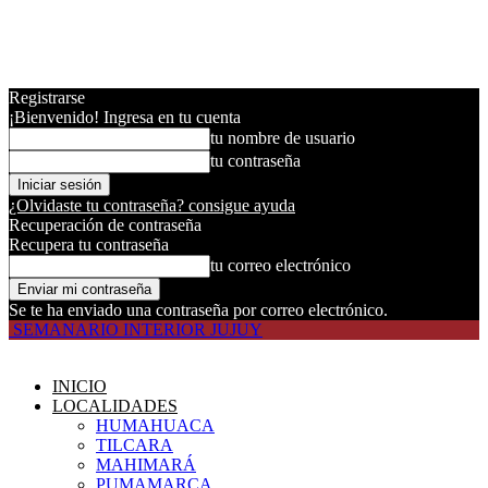
Registrarse
¡Bienvenido! Ingresa en tu cuenta
tu nombre de usuario
tu contraseña
¿Olvidaste tu contraseña? consigue ayuda
Recuperación de contraseña
Recupera tu contraseña
tu correo electrónico
Se te ha enviado una contraseña por correo electrónico.
SEMANARIO INTERIOR JUJUY
INICIO
LOCALIDADES
HUMAHUACA
TILCARA
MAHIMARÁ
PUMAMARCA