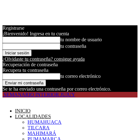
Registrarse
¡Bienvenido! Ingresa en tu cuenta
tu nombre de usuario
tu contraseña
¿Olvidaste tu contraseña? consigue ayuda
Recuperación de contraseña
Recupera tu contraseña
tu correo electrónico
Se te ha enviado una contraseña por correo electrónico.
SEMANARIO INTERIOR JUJUY
INICIO
LOCALIDADES
HUMAHUACA
TILCARA
MAHIMARÁ
PUMAMARCA