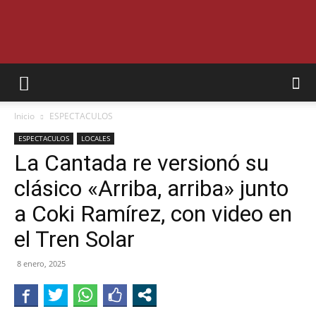
SEMANARIO
Inicio
ESPECTACULOS
INTERIOR
ESPECTACULOS
LOCALES
La Cantada re versionó su
clásico «Arriba, arriba» junto
JUJUY
a Coki Ramírez, con video en
el Tren Solar
8 enero, 2025