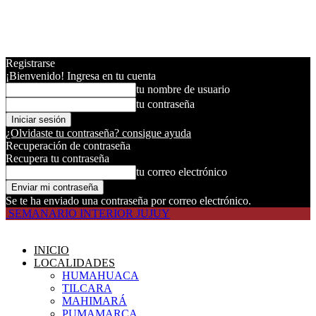
Registrarse
¡Bienvenido! Ingresa en tu cuenta
tu nombre de usuario
tu contraseña
¿Olvidaste tu contraseña? consigue ayuda
Recuperación de contraseña
Recupera tu contraseña
tu correo electrónico
Se te ha enviado una contraseña por correo electrónico.
SEMANARIO INTERIOR JUJUY
INICIO
LOCALIDADES
HUMAHUACA
TILCARA
MAHIMARÁ
PUMAMARCA