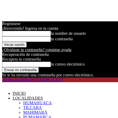
Registrarse
¡Bienvenido! Ingresa en tu cuenta
tu nombre de usuario
tu contraseña
¿Olvidaste tu contraseña? consigue ayuda
Recuperación de contraseña
Recupera tu contraseña
tu correo electrónico
Se te ha enviado una contraseña por correo electrónico.
SEMANARIO INTERIOR JUJUY
INICIO
LOCALIDADES
HUMAHUACA
TILCARA
MAHIMARÁ
PUMAMARCA