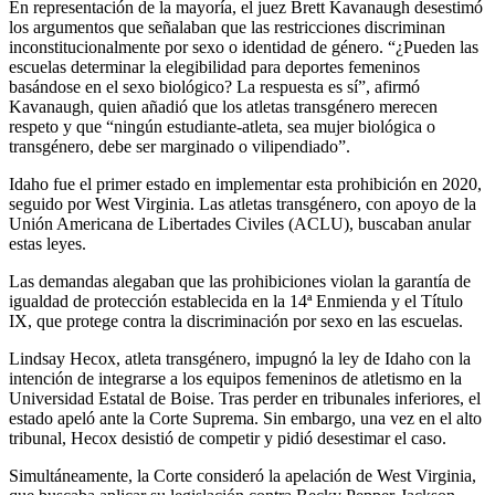
En representación de la mayoría, el juez Brett Kavanaugh desestimó
los argumentos que señalaban que las restricciones discriminan
inconstitucionalmente por sexo o identidad de género. “¿Pueden las
escuelas determinar la elegibilidad para deportes femeninos
basándose en el sexo biológico? La respuesta es sí”, afirmó
Kavanaugh, quien añadió que los atletas transgénero merecen
respeto y que “ningún estudiante-atleta, sea mujer biológica o
transgénero, debe ser marginado o vilipendiado”.
Idaho fue el primer estado en implementar esta prohibición en 2020,
seguido por West Virginia. Las atletas transgénero, con apoyo de la
Unión Americana de Libertades Civiles (ACLU), buscaban anular
estas leyes.
Las demandas alegaban que las prohibiciones violan la garantía de
igualdad de protección establecida en la 14ª Enmienda y el Título
IX, que protege contra la discriminación por sexo en las escuelas.
Lindsay Hecox, atleta transgénero, impugnó la ley de Idaho con la
intención de integrarse a los equipos femeninos de atletismo en la
Universidad Estatal de Boise. Tras perder en tribunales inferiores, el
estado apeló ante la Corte Suprema. Sin embargo, una vez en el alto
tribunal, Hecox desistió de competir y pidió desestimar el caso.
Simultáneamente, la Corte consideró la apelación de West Virginia,