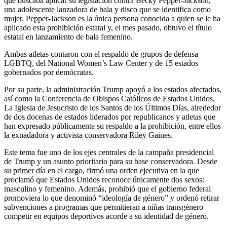
que buscaba aplicar su legislación contra Becky Pepper-Jackson,
una adolescente lanzadora de bala y disco que se identifica como
mujer. Pepper-Jackson es la única persona conocida a quien se le ha
aplicado esta prohibición estatal y, el mes pasado, obtuvo el título
estatal en lanzamiento de bala femenino.
Ambas atletas contaron con el respaldo de grupos de defensa
LGBTQ, del National Women’s Law Center y de 15 estados
gobernados por demócratas.
Por su parte, la administración Trump apoyó a los estados afectados,
así como la Conferencia de Obispos Católicos de Estados Unidos,
La Iglesia de Jesucristo de los Santos de los Últimos Días, alrededor
de dos docenas de estados liderados por republicanos y atletas que
han expresado públicamente su respaldo a la prohibición, entre ellos
la exnadadora y activista conservadora Riley Gaines.
Este tema fue uno de los ejes centrales de la campaña presidencial
de Trump y un asunto prioritario para su base conservadora. Desde
su primer día en el cargo, firmó una orden ejecutiva en la que
proclamó que Estados Unidos reconoce únicamente dos sexos:
masculino y femenino. Además, prohibió que el gobierno federal
promoviera lo que denominó “ideología de género” y ordenó retirar
subvenciones a programas que permitieran a niñas transgénero
competir en equipos deportivos acorde a su identidad de género.