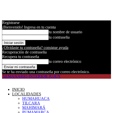
Registrarse
¡Bienvenido! Ingresa en tu cuenta
tu nombre de usuario
tu contraseña
¿Olvidaste tu contraseña? consigue ayuda
Recuperación de contraseña
Recupera tu contraseña
tu correo electrónico
Se te ha enviado una contraseña por correo electrónico.
SEMANARIO INTERIOR JUJUY
INICIO
LOCALIDADES
HUMAHUACA
TILCARA
MAHIMARÁ
PUMAMARCA