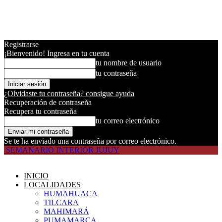
Registrarse
¡Bienvenido! Ingresa en tu cuenta
tu nombre de usuario
tu contraseña
¿Olvidaste tu contraseña? consigue ayuda
Recuperación de contraseña
Recupera tu contraseña
tu correo electrónico
Se te ha enviado una contraseña por correo electrónico.
SEMANARIO INTERIOR JUJUY
INICIO
LOCALIDADES
HUMAHUACA
TILCARA
MAHIMARÁ
PUMAMARCA