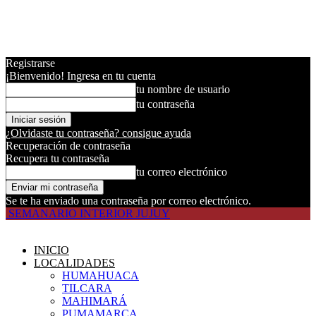
Registrarse
¡Bienvenido! Ingresa en tu cuenta
tu nombre de usuario
tu contraseña
¿Olvidaste tu contraseña? consigue ayuda
Recuperación de contraseña
Recupera tu contraseña
tu correo electrónico
Se te ha enviado una contraseña por correo electrónico.
SEMANARIO INTERIOR JUJUY
INICIO
LOCALIDADES
HUMAHUACA
TILCARA
MAHIMARÁ
PUMAMARCA