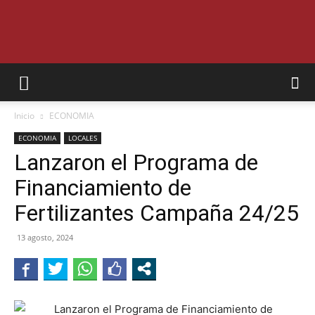
SEMANARIO
Inicio
ECONOMIA
INTERIOR
ECONOMIA
LOCALES
Lanzaron el Programa de
Financiamiento de
JUJUY
Fertilizantes Campaña 24/25
13 agosto, 2024