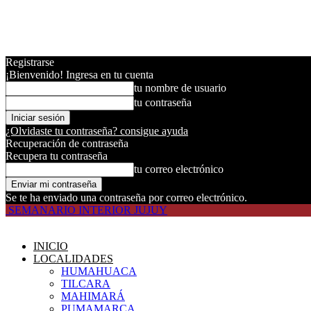
Registrarse
¡Bienvenido! Ingresa en tu cuenta
tu nombre de usuario
tu contraseña
¿Olvidaste tu contraseña? consigue ayuda
Recuperación de contraseña
Recupera tu contraseña
tu correo electrónico
Se te ha enviado una contraseña por correo electrónico.
SEMANARIO INTERIOR JUJUY
INICIO
LOCALIDADES
HUMAHUACA
TILCARA
MAHIMARÁ
PUMAMARCA