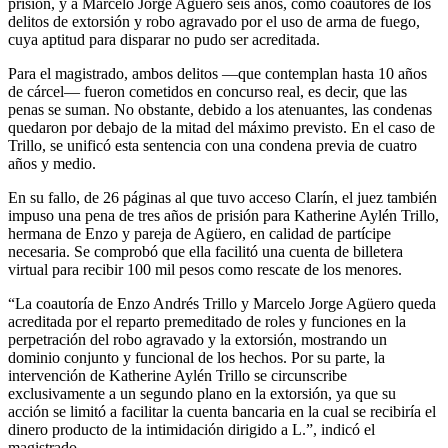
prisión, y a Marcelo Jorge Agüero seis años, como coautores de los
delitos de extorsión y robo agravado por el uso de arma de fuego,
cuya aptitud para disparar no pudo ser acreditada.
Para el magistrado, ambos delitos —que contemplan hasta 10 años
de cárcel— fueron cometidos en concurso real, es decir, que las
penas se suman. No obstante, debido a los atenuantes, las condenas
quedaron por debajo de la mitad del máximo previsto. En el caso de
Trillo, se unificó esta sentencia con una condena previa de cuatro
años y medio.
En su fallo, de 26 páginas al que tuvo acceso Clarín, el juez también
impuso una pena de tres años de prisión para Katherine Aylén Trillo,
hermana de Enzo y pareja de Agüero, en calidad de partícipe
necesaria. Se comprobó que ella facilitó una cuenta de billetera
virtual para recibir 100 mil pesos como rescate de los menores.
“La coautoría de Enzo Andrés Trillo y Marcelo Jorge Agüero queda
acreditada por el reparto premeditado de roles y funciones en la
perpetración del robo agravado y la extorsión, mostrando un
dominio conjunto y funcional de los hechos. Por su parte, la
intervención de Katherine Aylén Trillo se circunscribe
exclusivamente a un segundo plano en la extorsión, ya que su
acción se limitó a facilitar la cuenta bancaria en la cual se recibiría el
dinero producto de la intimidación dirigido a L.”, indicó el
magistrado.