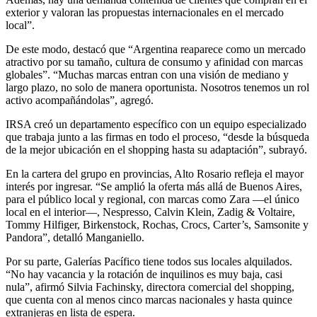
exterior y valoran las propuestas internacionales en el mercado
local”.
De este modo, destacó que “Argentina reaparece como un mercado
atractivo por su tamaño, cultura de consumo y afinidad con marcas
globales”. “Muchas marcas entran con una visión de mediano y
largo plazo, no solo de manera oportunista. Nosotros tenemos un rol
activo acompañándolas”, agregó.
IRSA creó un departamento específico con un equipo especializado
que trabaja junto a las firmas en todo el proceso, “desde la búsqueda
de la mejor ubicación en el shopping hasta su adaptación”, subrayó.
En la cartera del grupo en provincias, Alto Rosario refleja el mayor
interés por ingresar. “Se amplió la oferta más allá de Buenos Aires,
para el público local y regional, con marcas como Zara —el único
local en el interior—, Nespresso, Calvin Klein, Zadig & Voltaire,
Tommy Hilfiger, Birkenstock, Rochas, Crocs, Carter’s, Samsonite y
Pandora”, detalló Manganiello.
Por su parte, Galerías Pacífico tiene todos sus locales alquilados.
“No hay vacancia y la rotación de inquilinos es muy baja, casi
nula”, afirmó Silvia Fachinsky, directora comercial del shopping,
que cuenta con al menos cinco marcas nacionales y hasta quince
extranjeras en lista de espera.