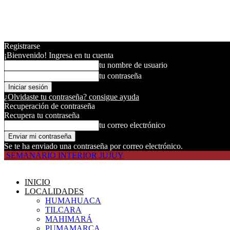
Registrarse
¡Bienvenido! Ingresa en tu cuenta
tu nombre de usuario
tu contraseña
¿Olvidaste tu contraseña? consigue ayuda
Recuperación de contraseña
Recupera tu contraseña
tu correo electrónico
Se te ha enviado una contraseña por correo electrónico.
SEMANARIO INTERIOR JUJUY
INICIO
LOCALIDADES
HUMAHUACA
TILCARA
MAHIMARÁ
PUMAMARCA