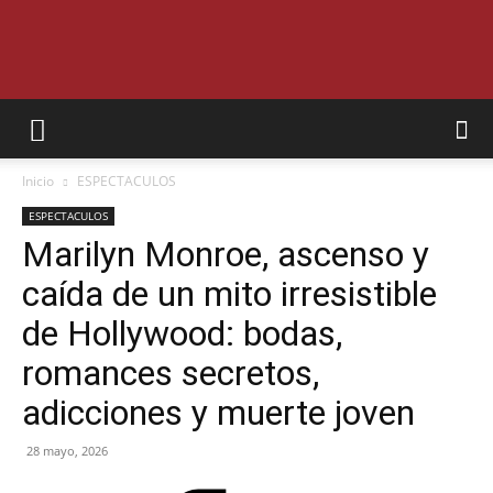
SEMANARIO
Inicio
ESPECTACULOS
INTERIOR
ESPECTACULOS
Marilyn Monroe, ascenso y
caída de un mito irresistible
JUJUY
de Hollywood: bodas,
romances secretos,
adicciones y muerte joven
28 mayo, 2026