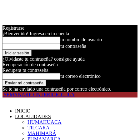
Registrarse
¡Bienvenido! Ingresa en tu cuenta
tu nombre de usuario
tu contraseña
¿Olvidaste tu contraseña? consigue ayuda
Recuperación de contraseña
Recupera tu contraseña
tu correo electrónico
Se te ha enviado una contraseña por correo electrónico.
SEMANARIO INTERIOR JUJUY
INICIO
LOCALIDADES
HUMAHUACA
TILCARA
MAHIMARÁ
PUMAMARCA