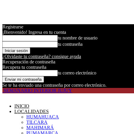
Registrarse
¡Bienvenido! Ingresa en tu cuenta
tu nombre de usuario
tu contraseña
¿Olvidaste tu contraseña? consigue ayuda
Recuperación de contraseña
Recupera tu contraseña
tu correo electrónico
Se te ha enviado una contraseña por correo electrónico.
SEMANARIO INTERIOR JUJUY
INICIO
LOCALIDADES
HUMAHUACA
TILCARA
MAHIMARÁ
PUMAMARCA