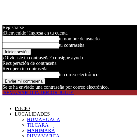
Registrarse
¡Bienvenido! Ingresa en tu cuenta
tu nombre de usuario
tu contraseña
¿Olvidaste tu contraseña? consigue ayuda
Recuperación de contraseña
Recupera tu contraseña
tu correo electrónico
Se te ha enviado una contraseña por correo electrónico.
SEMANARIO INTERIOR JUJUY
INICIO
LOCALIDADES
HUMAHUACA
TILCARA
MAHIMARÁ
PUMAMARCA