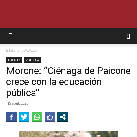
SEMANARIO
Inicio
LOCALES
INTERIOR
LOCALES
POLITICA
Morone: “Ciénaga de Paicone
crece con la educación
JUJUY
pública”
15 abril, 2025