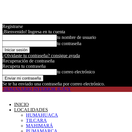
Registrarse
¡Bienvenido! Ingresa en tu cuenta
tu nombre de usuario
tu contraseña
¿Olvidaste tu contraseña? consigue ayuda
Recuperación de contraseña
Recupera tu contraseña
tu correo electrónico
Se te ha enviado una contraseña por correo electrónico.
SEMANARIO INTERIOR JUJUY
INICIO
LOCALIDADES
HUMAHUACA
TILCARA
MAHIMARÁ
PUMAMARCA