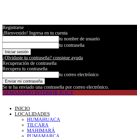
Registrarse
¡Bienvenido! Ingresa en tu cuenta
tu nombre de usuario
tu contraseña
¿Olvidaste tu contraseña? consigue ayuda
Recuperación de contraseña
Recupera tu contraseña
tu correo electrónico
Se te ha enviado una contraseña por correo electrónico.
SEMANARIO INTERIOR JUJUY
INICIO
LOCALIDADES
HUMAHUACA
TILCARA
MAHIMARÁ
PUMAMARCA