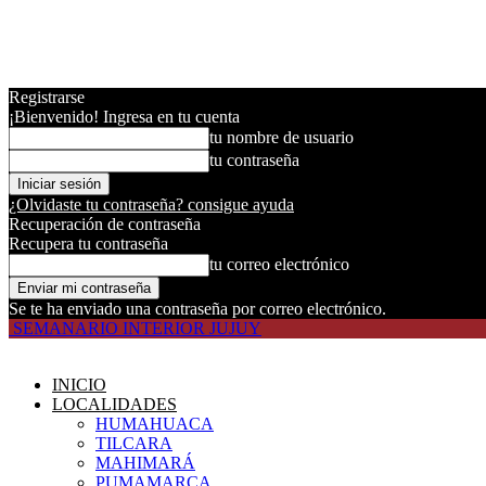
Registrarse
¡Bienvenido! Ingresa en tu cuenta
tu nombre de usuario
tu contraseña
¿Olvidaste tu contraseña? consigue ayuda
Recuperación de contraseña
Recupera tu contraseña
tu correo electrónico
Se te ha enviado una contraseña por correo electrónico.
SEMANARIO INTERIOR JUJUY
INICIO
LOCALIDADES
HUMAHUACA
TILCARA
MAHIMARÁ
PUMAMARCA