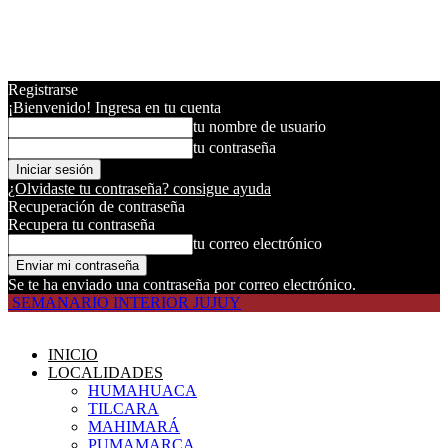
Registrarse
¡Bienvenido! Ingresa en tu cuenta
tu nombre de usuario
tu contraseña
¿Olvidaste tu contraseña? consigue ayuda
Recuperación de contraseña
Recupera tu contraseña
tu correo electrónico
Se te ha enviado una contraseña por correo electrónico.
SEMANARIO INTERIOR JUJUY
INICIO
LOCALIDADES
HUMAHUACA
TILCARA
MAHIMARÁ
PUMAMARCA