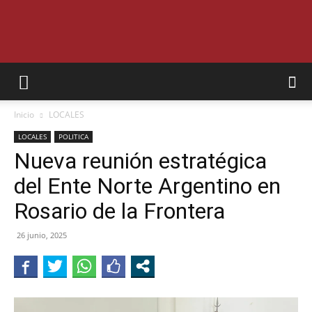
SEMANARIO
Inicio
LOCALES
INTERIOR
LOCALES
POLITICA
Nueva reunión estratégica
del Ente Norte Argentino en
JUJUY
Rosario de la Frontera
26 junio, 2025