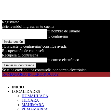
Registrarse
¡Bienvenido! Ingresa en tu cuenta
tu nombre de usuario
tu contraseña
¿Olvidaste tu contraseña? consigue ayuda
Recuperación de contraseña
Recupera tu contraseña
tu correo electrónico
Se te ha enviado una contraseña por correo electrónico.
SEMANARIO INTERIOR JUJUY
INICIO
LOCALIDADES
HUMAHUACA
TILCARA
MAHIMARÁ
PUMAMARCA