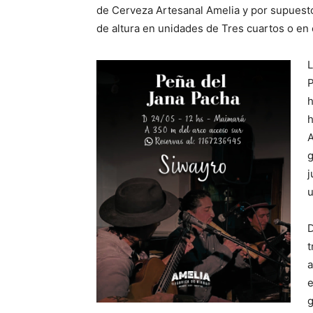
de Cerveza Artesanal Amelia y por supuest
de altura en unidades de Tres cuartos o en
L
P
h
h
A
g
j
u
D
t
a
e
g