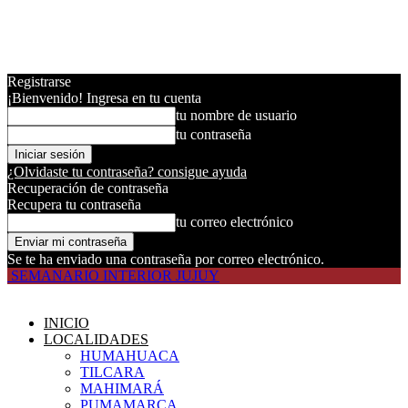
Registrarse
¡Bienvenido! Ingresa en tu cuenta
tu nombre de usuario
tu contraseña
¿Olvidaste tu contraseña? consigue ayuda
Recuperación de contraseña
Recupera tu contraseña
tu correo electrónico
Se te ha enviado una contraseña por correo electrónico.
SEMANARIO INTERIOR JUJUY
INICIO
LOCALIDADES
HUMAHUACA
TILCARA
MAHIMARÁ
PUMAMARCA