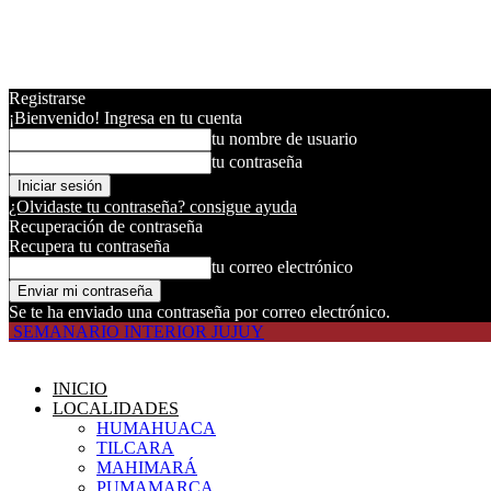
Registrarse
¡Bienvenido! Ingresa en tu cuenta
tu nombre de usuario
tu contraseña
¿Olvidaste tu contraseña? consigue ayuda
Recuperación de contraseña
Recupera tu contraseña
tu correo electrónico
Se te ha enviado una contraseña por correo electrónico.
SEMANARIO INTERIOR JUJUY
INICIO
LOCALIDADES
HUMAHUACA
TILCARA
MAHIMARÁ
PUMAMARCA