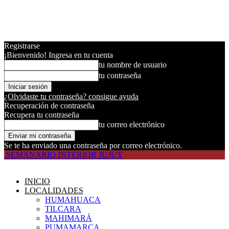
Registrarse
¡Bienvenido! Ingresa en tu cuenta
tu nombre de usuario
tu contraseña
¿Olvidaste tu contraseña? consigue ayuda
Recuperación de contraseña
Recupera tu contraseña
tu correo electrónico
Se te ha enviado una contraseña por correo electrónico.
SEMANARIO INTERIOR JUJUY
INICIO
LOCALIDADES
HUMAHUACA
TILCARA
MAHIMARÁ
PUMAMARCA