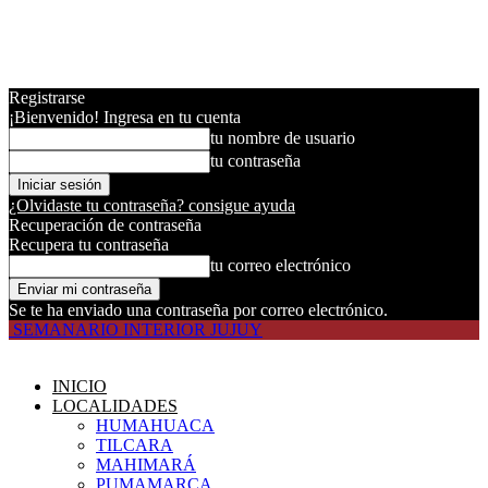
Registrarse
¡Bienvenido! Ingresa en tu cuenta
tu nombre de usuario
tu contraseña
¿Olvidaste tu contraseña? consigue ayuda
Recuperación de contraseña
Recupera tu contraseña
tu correo electrónico
Se te ha enviado una contraseña por correo electrónico.
SEMANARIO INTERIOR JUJUY
INICIO
LOCALIDADES
HUMAHUACA
TILCARA
MAHIMARÁ
PUMAMARCA