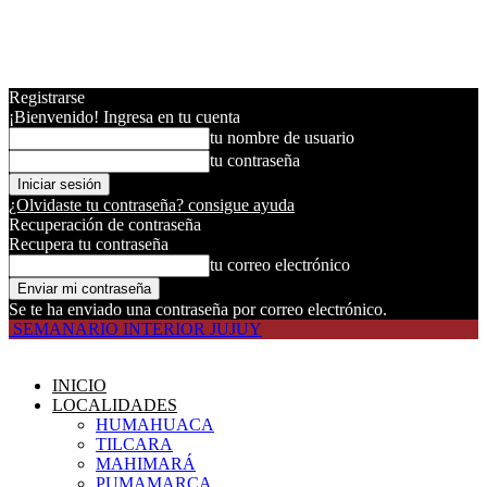
Registrarse
¡Bienvenido! Ingresa en tu cuenta
tu nombre de usuario
tu contraseña
¿Olvidaste tu contraseña? consigue ayuda
Recuperación de contraseña
Recupera tu contraseña
tu correo electrónico
Se te ha enviado una contraseña por correo electrónico.
SEMANARIO INTERIOR JUJUY
INICIO
LOCALIDADES
HUMAHUACA
TILCARA
MAHIMARÁ
PUMAMARCA