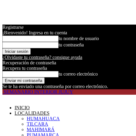
Registrarse
¡Bienvenido! Ingresa en tu cuenta
tu nombre de usuario
tu contraseña
¿Olvidaste tu contraseña? consigue ayuda
Recuperación de contraseña
Recupera tu contraseña
tu correo electrónico
Se te ha enviado una contraseña por correo electrónico.
SEMANARIO INTERIOR JUJUY
INICIO
LOCALIDADES
HUMAHUACA
TILCARA
MAHIMARÁ
PUMAMARCA