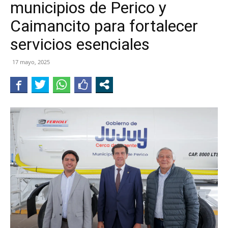
municipios de Perico y
JUJUY
Caimancito para fortalecer
servicios esenciales
17 mayo, 2025