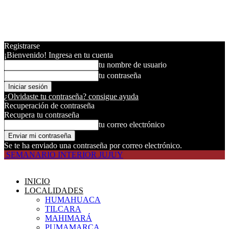
Registrarse
¡Bienvenido! Ingresa en tu cuenta
tu nombre de usuario
tu contraseña
¿Olvidaste tu contraseña? consigue ayuda
Recuperación de contraseña
Recupera tu contraseña
tu correo electrónico
Se te ha enviado una contraseña por correo electrónico.
SEMANARIO INTERIOR JUJUY
INICIO
LOCALIDADES
HUMAHUACA
TILCARA
MAHIMARÁ
PUMAMARCA